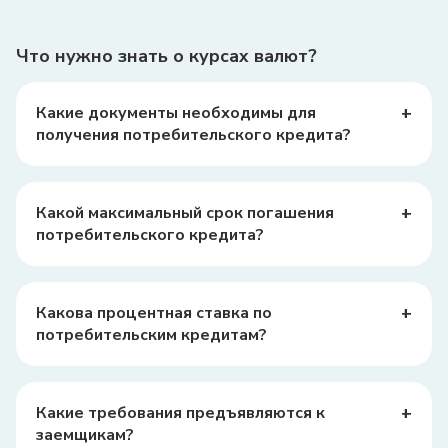
Что нужно знать о курсах валют?
+
Какие документы необходимы для
получения потребительского кредита?
Для получения потребительского кредита обычно
требуются паспорт, ПИНФЛ, справка о доходах, а
также заявление на получение кредита.
+
Какой максимальный срок погашения
потребительского кредита?
Максимальный срок погашения потребительского
кредита может варьироваться в зависимости от банка,
но обычно он составляет от 1 до 5 лет.
+
Какова процентная ставка по
потребительским кредитам?
Процентная ставка зависит от банка и условий
кредита, но в среднем она может составлять от 20% до
50% годовых.
+
Какие требования предъявляются к
заемщикам?