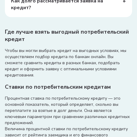
+
Как долго рассматривается заявка на
миллионов сумов.
кредит?
Время рассмотрения заявки может варьироваться, но
обычно это занимает от нескольких часов до
нескольких дней.
Где лучше взять выгодный потребительский
кредит
Чтобы вы могли выбрать кредит на выгодных условиях, мы
осуществляем подбор кредита по банкам онлайн. Вы
сможете сравнить кредиты в разных банках, подобрать
кредит и оформить заявку с оптимальными условиями
кредитования.
Ставки по потребительским кредитам
Процентная ставка по потребительскому кредиту — это
основной показатель, который определяет, сколько вы
переплатите за взятые в долг деньги. Она является
ключевым параметром при сравнении различных кредитных
предложений.
Величина процентной ставки по потребительскому кредиту
зависит от рейтинга заемщика и его финансового