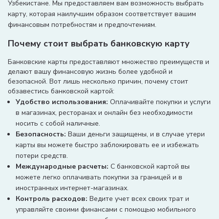
Узбекистане. Мы предоставляем вам возможность выбрать
0%, до 100 000 000 сум на другие карты до 31 
карту, которая наилучшим образом соответствует вашим
декабря 2024 

финансовым потребностям и предпочтениям.
После окончания акции 0.5% (Humo и Uzcard)

Почему стоит выбрать банковскую карту
Комиссия за перевод микрозайма на карту: 

Банковские карты предоставляют множество преимуществ и
5% (за перевод микрозайма на карту 
делают вашу финансовую жизнь более удобной и
взимается комиссия согласно тарифам банка)
безопасной. Вот лишь несколько причин, почему стоит
Снятие наличных:
обзавестись банковской картой:
-
Удобство использования:
Оплачивайте покупки и услуги
в магазинах, ресторанах и онлайн без необходимости
носить с собой наличные.
Безопасность:
Ваши деньги защищены, и в случае утери
карты вы можете быстро заблокировать ее и избежать
потери средств.
Международные расчеты:
С банковской картой вы
можете легко оплачивать покупки за границей и в
иностранных интернет-магазинах.
Контроль расходов:
Ведите учет всех своих трат и
управляйте своими финансами с помощью мобильного