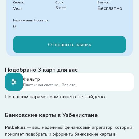
Доставка на дом:
Сервис:
Есть
срок:
Выпуск:
5 лет
Бесплатно
Visa
Cashback:
Нет
Платежи:
Неснижаемый остаток:
-
0
Снятие наличных:
1% в кассах и банкоматах банка Hamkor и 
Отправить заявку
других банках
Обслуживание (в год):
Бесплатно
Подобрано
Способ оформления карты:
3
карт для вас
Онлайн
Тип карты:
Мультивалютная
Фильтр
Доставка на дом:
Нет
Платежная система - Валюта
Cashback:
Нет
По вашим параметрам ничего не найдено.
Платежи:
Комиссия за переводы после окончания акции: 

0% (на карты Uzum в приложении Uzum Bank)

Банковские карты в Узбекистане
0.5% (Humo и UzCard)

Pulbek.uz
— ваш надежный финансовый агрегатор, который
Пополнение с карты другого банка: 

помогает подобрать и оформить банковские карты в
0% (в приложении Uzum Bank)
