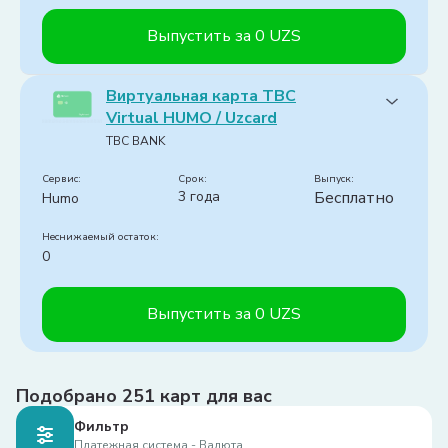
без комиссии до 10 млн сумов
Выпустить за 0 UZS
Обслуживание (в год):
Бесплатно
Виртуальная карта TBC
Тип карты:
Мультивалютная
Virtual HUMO / Uzcard
Доставка на дом:
Нет
TBC BANK
Cashback:
Нет
Платежи:
Сервис:
срок:
Выпуск:
3 года
Бесплатно
Humo
1
Неснижаемый остаток:
0
Выпустить за 0 UZS
Обслуживание (в год):
Бесплатно
Подобрано
Тип карты:
251
Сумовая
карт для вас
Доставка на дом:
Нет
Фильтр
Cashback:
Нет
Платежная система - Валюта