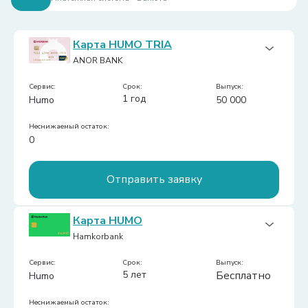
Платежи:
1
Карта HUMO TRIA
ANOR BANK
Сервис:
срок:
Выпуск:
1 год
Humo
50 000
Неснижаемый остаток:
0
Отправить заявку
Обслуживание (в год):
Бесплатно
Карта HUMO
Тип карты:
Сумовая
Hamkorbank
Доставка на дом:
Нет
Cashback:
Сервис:
Есть
срок:
Выпуск:
5 лет
Бесплатно
Humo
Платежи:
1
Неснижаемый остаток: