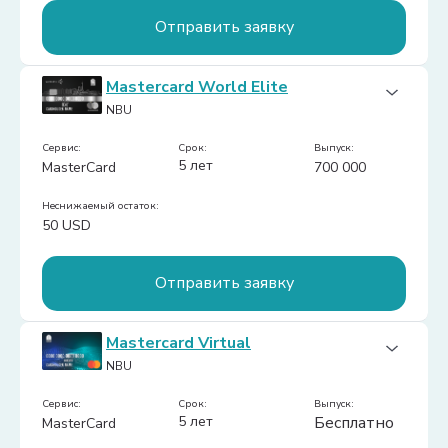
Отправить заявку
Обслуживание (в год):
Бесплатно
Mastercard World Elite
Тип карты:
Мультивалютная
NBU
Доставка на дом:
Нет
Cashback:
Сервис:
Нет
срок:
Выпуск:
5 лет
MasterCard
700 000
Платежи:
-
Неснижаемый остаток:
50 USD
Отправить заявку
Обслуживание (в год):
Бесплатно
Mastercard Virtual
Тип карты:
Мультивалютная
NBU
Доставка на дом:
Нет
Cashback:
Сервис:
Нет
срок:
Выпуск:
5 лет
Бесплатно
MasterCard
Платежи: