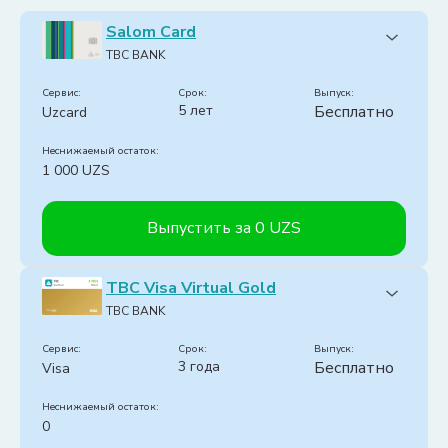
Salom Card
TBC BANK
Сервис:
срок:
Выпуск:
5 лет
Бесплатно
Uzcard
Неснижаемый остаток:
1 000 UZS
Выпустить за 0 UZS
Обслуживание (в год):
Бесплатно
TBC Visa Virtual Gold
Способ оформления карты:
Онлайн
TBC BANK
Тип карты:
Сумовая
Доставка на дом:
Сервис:
Есть
срок:
Выпуск:
3 года
Бесплатно
Visa
Cashback:
Есть
Платежи:
Неснижаемый остаток:
-
0
Снятие наличных: