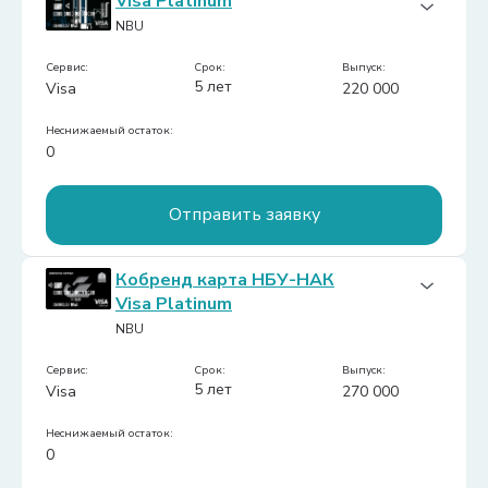
Visa Platinum
Тип карты:
Валютная
NBU
Доставка на дом:
Нет
Cashback:
Сервис:
Нет
срок:
Выпуск:
5 лет
Visa
220 000
Платежи:
-
Неснижаемый остаток:
0
Отправить заявку
Обслуживание (в год):
Бесплатно
Кобренд карта НБУ-НАК
Тип карты:
Мультивалютная
Visa Platinum
Доставка на дом:
Нет
NBU
Cashback:
Нет
Платежи:
Сервис:
срок:
Выпуск:
5 лет
Visa
270 000
-
Снятие наличных:
Неснижаемый остаток:
0.01
0