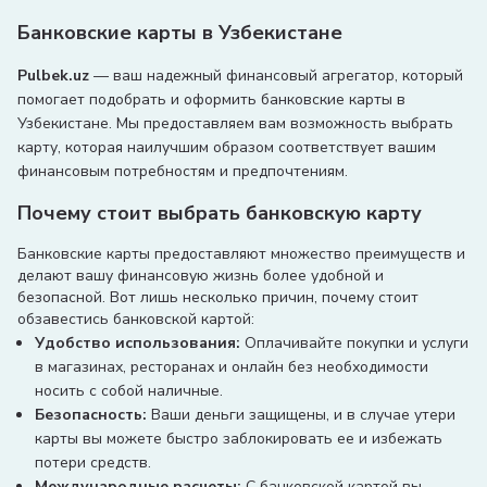
Тип карты:
Сумовая
Доставка на дом:
Нет
Банковские карты в Узбекистане
Cashback:
Нет
Платежи:
Pulbek.uz
— ваш надежный финансовый агрегатор, который
-
помогает подобрать и оформить банковские карты в
Узбекистане. Мы предоставляем вам возможность выбрать
карту, которая наилучшим образом соответствует вашим
финансовым потребностям и предпочтениям.
Почему стоит выбрать банковскую карту
Банковские карты предоставляют множество преимуществ и
делают вашу финансовую жизнь более удобной и
безопасной. Вот лишь несколько причин, почему стоит
обзавестись банковской картой:
Удобство использования:
Оплачивайте покупки и услуги
в магазинах, ресторанах и онлайн без необходимости
носить с собой наличные.
Безопасность:
Ваши деньги защищены, и в случае утери
карты вы можете быстро заблокировать ее и избежать
потери средств.
Международные расчеты:
С банковской картой вы