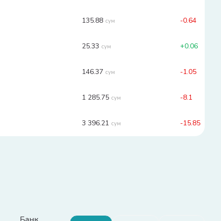
135.88
-0.64
сум
25.33
+
0.06
сум
146.37
-1.05
сум
1 285.75
-8.1
сум
3 396.21
-15.85
сум
Банк