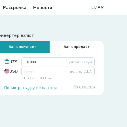
Рассрочка
Новости
UZ
РУ
онвертер валют
Банк покупает
Банк продает
UZS
узбекский сум
USD
доллар США
1 USD = 11 900 сум
Посмотреть другие валюты
06.08.2026