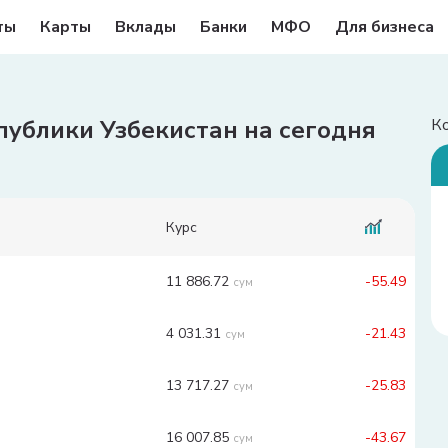
ты
Карты
Вклады
Банки
МФО
Для бизнеса
публики Узбекистан на сегодня
К
Курс
11 886.72
-55.49
сум
4 031.31
-21.43
сум
13 717.27
-25.83
сум
16 007.85
-43.67
сум