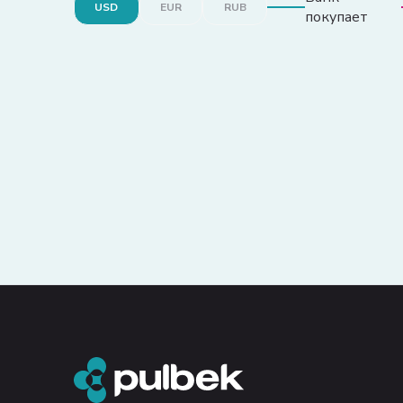
USD
EUR
RUB
покупает