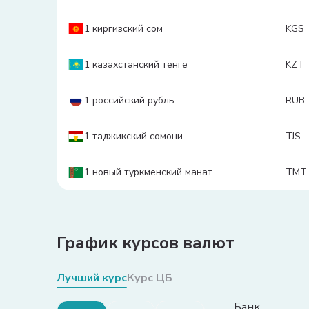
1 киргизский сом
KGS
1 казахстанский тенге
KZT
1 российский рубль
RUB
1 таджикский сомони
TJS
1 новый туркменский манат
TMT
График курсов валют
Лучший курс
Курс ЦБ
Банк