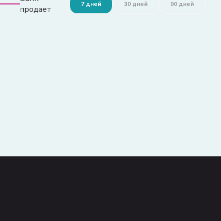
7 дней
30 дней
90 дней
продает