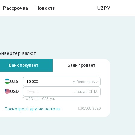
Рассрочка
Новости
UZ
РУ
онвертер валют
Банк покупает
Банк продает
UZS
узбекский сум
USD
доллар США
1 USD = 11 935 сум
Посмотреть другие валюты
07.08.2026