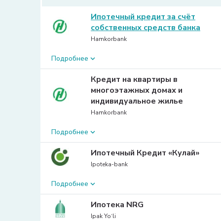
Ипотечный кредит за счёт
собственных средств банка
Hamkorbank
Подробнее
Цель:
Кредит на квартиры в
Долгосрочный ипотечный кредит на покупк
многоэтажных домах и
индивидуального жилья или квартиры в м
индивидуальное жилье
Первоначальный взнос:
26%
Hamkorbank
Подробнее
Цель:
Ипотечный Кредит «Кулай»
Приобретение сданных в эксплуатацию квар
Ipoteka-bank
разделенных на комнаты и не разделенных)
Подробнее
вторичном рынке жилья); Ремонт жилья. С
(реконструкция) исключаются
Цель:
Ипотека NRG
Первоначальный взнос:
26%
Приобрести жилье на первичном рынке
Ipak Yo‘li