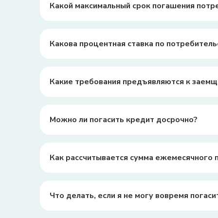
Какой максимальный срок погашения потр
Максимальный срок погашения потребительского кр
Какова процентная ставка по потребител
Процентная ставка зависит от банка и условий кре
Какие требования предъявляются к заемщ
Основные требования включают возраст от 18 до 6
Можно ли погасить кредит досрочно?
Да, большинство банков позволяют досрочное пога
Как рассчитывается сумма ежемесячного 
Сумма ежемесячного платежа рассчитывается исход
платежа одинакова каждый месяц.
Что делать, если я не могу вовремя погаси
В случае финансовых трудностей важно сразу обра