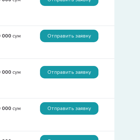
ия:
0 000
сум
Отправить заявку
 2000-кратного размера БРВ  
ия:
городе Ташкенте – до 600 000 000 сумов 
0 000
сум
Отправить заявку
еспублике Каракалпакстан и областях – до 
ия:
0 000
сум
Отправить заявку
олее 15 лет - 27%  Размер первоначального 
тоимости приобретаемого жилья.