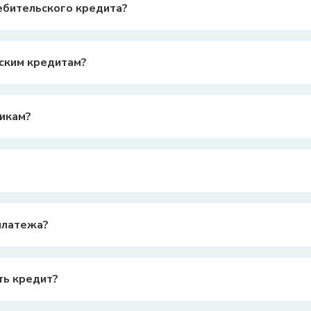
ебительского кредита?
едита может варьироваться в зависимости от банка, но обычно он
ьским кредитам?
дита, но в среднем она может составлять от 20% до 50% годовых.
икам?
5 лет, постоянный доход, положительная кредитная история и на
шение кредита, но могут взимать за это комиссию. Уточните усло
платежа?
я из суммы кредита, процентной ставки и срока кредита. Обычн
ть кредит?
титься в банк. Возможно, банк предложит реструктуризацию долг