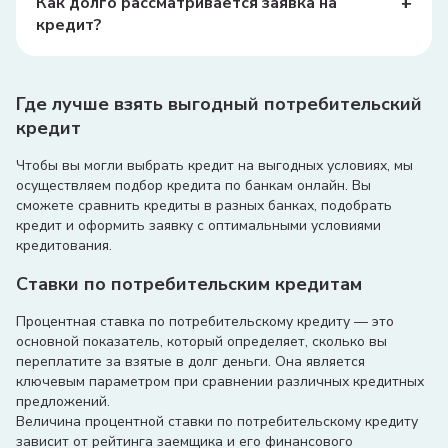
+
Как долго рассматривается заявка на
миллионов сумов.
кредит?
Время рассмотрения заявки может варьироваться, но
обычно это занимает от нескольких часов до
нескольких дней.
Где лучше взять выгодный потребительский
кредит
Чтобы вы могли выбрать кредит на выгодных условиях, мы
осуществляем подбор кредита по банкам онлайн. Вы
сможете сравнить кредиты в разных банках, подобрать
кредит и оформить заявку с оптимальными условиями
кредитования.
Ставки по потребительским кредитам
Процентная ставка по потребительскому кредиту — это
основной показатель, который определяет, сколько вы
переплатите за взятые в долг деньги. Она является
ключевым параметром при сравнении различных кредитных
предложений.
Величина процентной ставки по потребительскому кредиту
зависит от рейтинга заемщика и его финансового