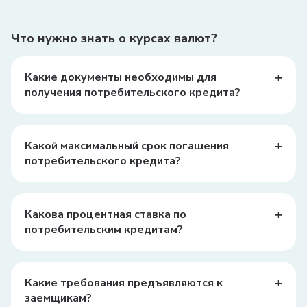
Что нужно знать о курсах валют?
+
Какие документы необходимы для
получения потребительского кредита?
Для получения потребительского кредита обычно
требуются паспорт, ПИНФЛ, справка о доходах, а
также заявление на получение кредита.
+
Какой максимальный срок погашения
потребительского кредита?
Максимальный срок погашения потребительского
кредита может варьироваться в зависимости от банка,
но обычно он составляет от 1 до 5 лет.
+
Какова процентная ставка по
потребительским кредитам?
Процентная ставка зависит от банка и условий
кредита, но в среднем она может составлять от 20% до
50% годовых.
+
Какие требования предъявляются к
заемщикам?