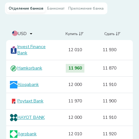
Отделение банков
Банкомат
Приложение банка
USD
Купить
Сдать
Invest Finance
12 010
11 930
Bank
Hamkorbank
11 960
11 870
Aloqabank
12 000
11 910
Poytaxt Bank
11 970
11 900
HAYOT BANK
12 000
11 910
Agrobank
12 010
11 920