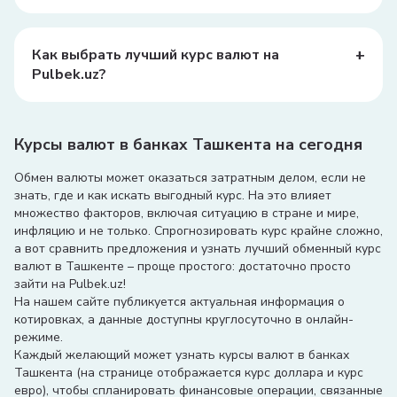
Для обмена валюты, узнав курс на Pulbek.uz, обычно
требуется паспорт или другой удостоверяющий
личность документ при обмене суммы свыше 100-10
+
Как выбрать лучший курс валют на
000 долларов США в зависимости от банка.
Pulbek.uz?
На Pulbek.uz вы можете сравнить курсы валют от
различных банков, чтобы выбрать наиболее выгодный
для вас. Мы предоставляем удобный интерфейс для
Курсы валют в банках Ташкента на сегодня
быстрого сравнения и поиска. Кроме того, мы
предусмотрели удобный
валютный конвертер
, чтобы
Обмен валюты может оказаться затратным делом, если не
вы могли быстро пересчитать
доллары,
евро
или
рубли
знать, где и как искать выгодный курс. На это влияет
в сумы и обратно.
множество факторов, включая ситуацию в стране и мире,
инфляцию и не только. Спрогнозировать курс крайне сложно,
а вот сравнить предложения и узнать лучший обменный курс
валют в Ташкенте – проще простого: достаточно просто
зайти на Pulbek.uz!
На нашем сайте публикуется актуальная информация о
котировках, а данные доступны круглосуточно в онлайн-
режиме.
Каждый желающий может узнать курсы валют в банках
Ташкента (на странице отображается курс доллара и курс
евро), чтобы спланировать финансовые операции, связанные