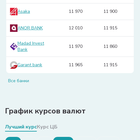
Asaka
11 970
11 900
ANOR BANK
12 010
11 915
Madad Invest
11 970
11 860
Bank
Garant bank
11 965
11 915
Все банки
График курсов валют
Лучший курс
Курс ЦБ