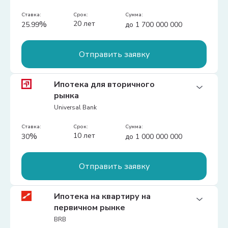
Дополнительная информация:
Базовая ставка ЦБ + 8%
Ставка:
срок:
сумма:
%
20 лет
25.99
до 1 700 000 000
Отправить заявку
Цель:
Ипотека для вторичного
приобрести жилье на первичном/вторичном
рынка
рынке
Universal Bank
Первоначальный взнос:
20%
Долговая нагрузка:
Ставка:
срок:
60%
сумма:
%
10 лет
30
до 1 000 000 000
Дополнительная информация:
Клиенты, которые имеют постоянный доход 
первичный рынок: первоначальный взнос: 
Отправить заявку
20%, ставка: 26,40% вторичный рынок: 
первоначальный взнос: 26%, ставка 25,99%  
Самозанятым:  первоначальный взнос: 26%, 
Цель:
Ипотека на квартиру на
ставка: 26,99%
купить жилье на вторичном рынке
первичном рынке
BRB