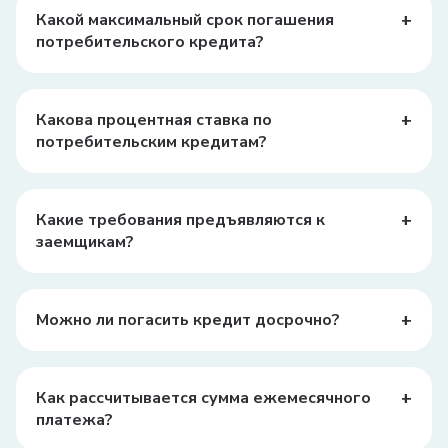
также заявление на получение кредита.
+
Какой максимальный срок погашения
потребительского кредита?
Максимальный срок погашения потребительского
кредита может варьироваться в зависимости от банка,
но обычно он составляет от 1 до 5 лет.
+
Какова процентная ставка по
потребительским кредитам?
Процентная ставка зависит от банка и условий
кредита, но в среднем она может составлять от 20% до
50% годовых.
+
Какие требования предъявляются к
заемщикам?
Основные требования включают возраст от 18 до 65
лет, постоянный доход, положительная кредитная
история и наличие официального трудоустройства.
+
Можно ли погасить кредит досрочно?
Да, большинство банков позволяют досрочное
погашение кредита, но могут взимать за это комиссию.
Уточните условия в своем банке.
+
Как рассчитывается сумма ежемесячного
платежа?
Сумма ежемесячного платежа рассчитывается исходя