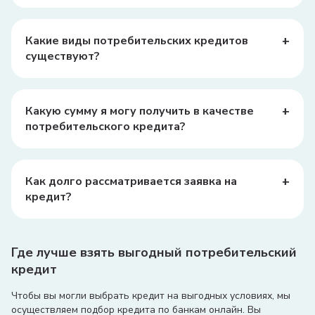
Могут взиматься комиссии за рассмотрение заявки, за
минуты.
обслуживание кредита, страхование и другие услуги.
Уточните всевозможные комиссии в своем банке.
+
Какие виды потребительских кредитов
существуют?
Существуют различные виды потребительских
кредитов, включая кредиты на покупку товаров,
кредиты наличными, кредиты на образование и
+
Какую сумму я могу получить в качестве
медицинские услуги.
потребительского кредита?
Сумма кредита зависит от вашего дохода, кредитной
истории и условий банка. Обычно банки предлагают
кредиты от нескольких миллионов до десятков
+
Как долго рассматривается заявка на
миллионов сумов.
кредит?
Время рассмотрения заявки может варьироваться, но
обычно это занимает от нескольких часов до
нескольких дней.
Где лучше взять выгодный потребительский
кредит
Чтобы вы могли выбрать кредит на выгодных условиях, мы
осуществляем подбор кредита по банкам онлайн. Вы