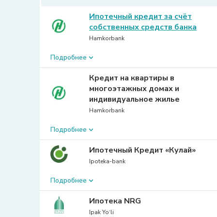
Ипотечный кредит за счёт
собственных средств банка
Hamkorbank
Подробнее
Цель:
Кредит на квартиры в
Долгосрочный ипотечный кредит на покупк
многоэтажных домах и
индивидуального жилья или квартиры в м
индивидуальное жилье
Первоначальный взнос:
26%
Hamkorbank
Подробнее
Цель:
Ипотечный Кредит «Кулай»
Приобретение сданных в эксплуатацию квар
Ipoteka-bank
разделенных на комнаты и не разделенных)
Подробнее
вторичном рынке жилья); Ремонт жилья. С
(реконструкция) исключаются
Цель:
Ипотека NRG
Первоначальный взнос:
26%
Приобрести жилье на первичном рынке
Ipak Yo‘li