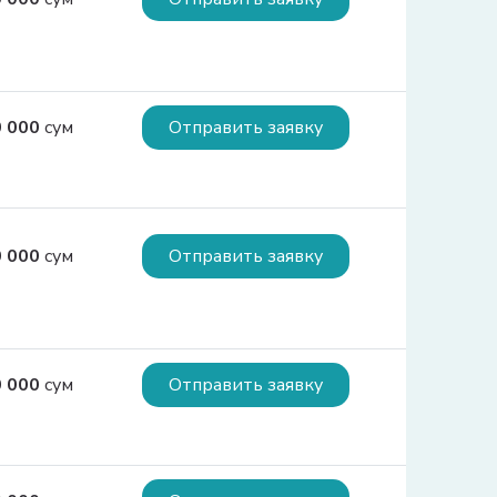
ия:
0 000
сум
Отправить заявку
 2000-кратного размера БРВ  
ия:
городе Ташкенте – до 600 000 000 сумов 
0 000
сум
Отправить заявку
еспублике Каракалпакстан и областях – до 
ия:
0 000
сум
Отправить заявку
олее 15 лет - 27%  Размер первоначального 
тоимости приобретаемого жилья.