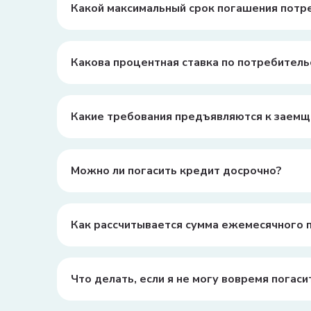
Какой максимальный срок погашения потр
Максимальный срок погашения потребительского кр
Какова процентная ставка по потребител
Процентная ставка зависит от банка и условий кре
Какие требования предъявляются к заемщ
Основные требования включают возраст от 18 до 6
Можно ли погасить кредит досрочно?
Да, большинство банков позволяют досрочное пога
Как рассчитывается сумма ежемесячного 
Сумма ежемесячного платежа рассчитывается исход
платежа одинакова каждый месяц.
Что делать, если я не могу вовремя погаси
В случае финансовых трудностей важно сразу обра