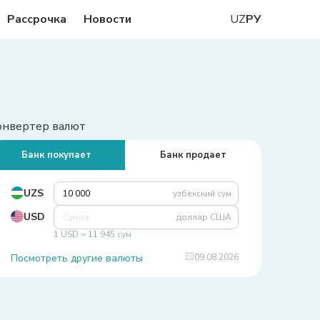
Рассрочка
Новости
UZ
РУ
онвертер валют
Банк покупает
Банк продает
UZS
узбекский сум
USD
доллар США
1 USD = 11 945 сум
Посмотреть другие валюты
09.08.2026