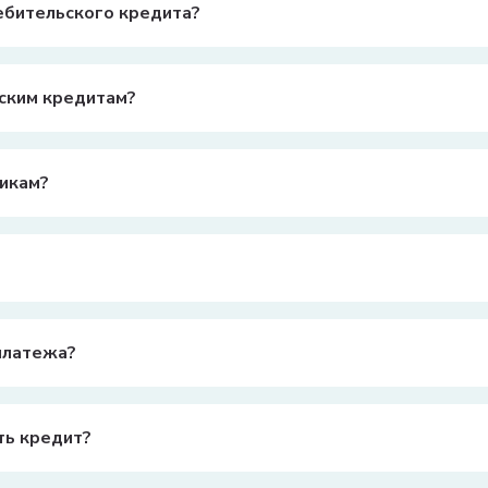
ебительского кредита?
едита может варьироваться в зависимости от банка, но обычно он
ьским кредитам?
дита, но в среднем она может составлять от 20% до 50% годовых.
икам?
5 лет, постоянный доход, положительная кредитная история и на
шение кредита, но могут взимать за это комиссию. Уточните усло
платежа?
я из суммы кредита, процентной ставки и срока кредита. Обычн
ть кредит?
титься в банк. Возможно, банк предложит реструктуризацию долг