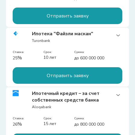
Для вторичного – до 1500-кратного размера 
БРВ
Отправить заявку
Цель:
Ипотека "Файзли маскан"
для приобретения электромобилей и
Turonbank
гибридных автотранспортных средств
Первоначальный взнос:
Ставка:
срок:
25%
сумма:
%
10 лет
25
до 600 000 000
Дополнительная информация:
Для первичного рынка – до 2000-кратного 
размера БРВ  
Отправить заявку
Цель:
Ипотечный кредит – за счет
Выделяется на приобретение жилья на
собственных средств банка
первичном и вторичном рынке за счет средств
Aloqabank
компании по рефинансированию ипотеки.
Первоначальный взнос:
Ставка:
срок:
25%
сумма:
%
15 лет
26
до 800 000 000
Дополнительная информация:
Для приобретения жилья в городе Ташкенте – 