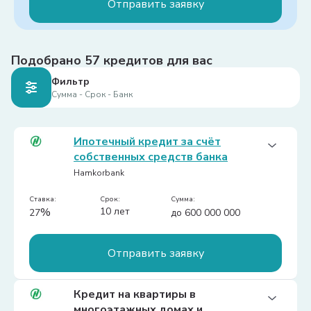
Отправить заявку
Первоначальный взнос:
25%
Дополнительная информация:
Льготный период: нет.

Цель:
Подобрано
Сумма кредита :

выдаются на приобретение
57
кредитов для вас
- по городу Ташкенту – до 800 миллионов 
автотранспортных средствс с вторичного
Фильтр
сумов.

рынка
Сумма - Срок - Банк
- Для Республики Каракалпакстан и областей – 
Первоначальный взнос:
25%
до 500 миллионов сумов.
Дополнительная информация:
Для вторичного – до 1500-кратного размера 
Ипотечный кредит за счёт
БРВ
собственных средств банка
Hamkorbank
Ставка:
срок:
сумма:
%
10 лет
27
до 600 000 000
Отправить заявку
Цель:
Кредит на квартиры в
Долгосрочный ипотечный кредит на покупку
многоэтажных домах и