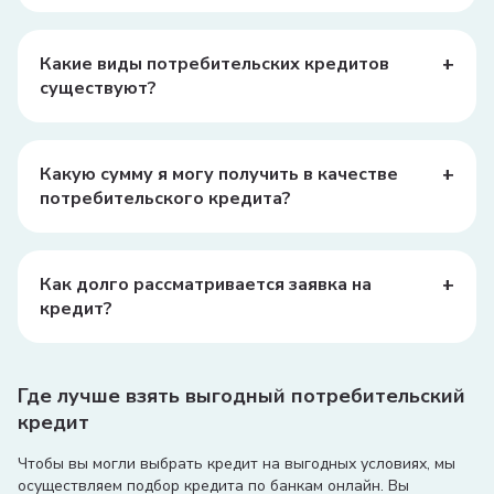
Могут взиматься комиссии за рассмотрение заявки, за
минуты.
обслуживание кредита, страхование и другие услуги.
Уточните всевозможные комиссии в своем банке.
+
Какие виды потребительских кредитов
существуют?
Существуют различные виды потребительских
кредитов, включая кредиты на покупку товаров,
кредиты наличными, кредиты на образование и
+
Какую сумму я могу получить в качестве
медицинские услуги.
потребительского кредита?
Сумма кредита зависит от вашего дохода, кредитной
истории и условий банка. Обычно банки предлагают
кредиты от нескольких миллионов до десятков
+
Как долго рассматривается заявка на
миллионов сумов.
кредит?
Время рассмотрения заявки может варьироваться, но
обычно это занимает от нескольких часов до
нескольких дней.
Где лучше взять выгодный потребительский
кредит
Чтобы вы могли выбрать кредит на выгодных условиях, мы
осуществляем подбор кредита по банкам онлайн. Вы